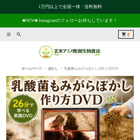
コンテンツに進む
1万円以上で全国一律・送料無料
■NEW■ Instagramのフォローお待ちしています！
メニュー
捜索
カート
0
ホームページ
ぼかし
乳酸菌もみがらぼかしの作り方DVD
商品情報にスキップ