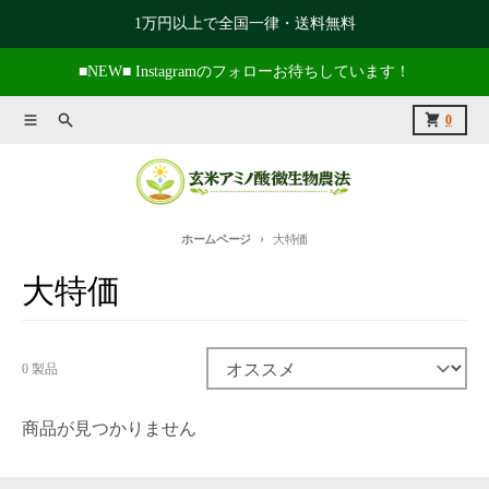
コンテンツに進む
1万円以上で全国一律・送料無料
■NEW■ Instagramのフォローお待ちしています！
メニュー
捜索
カート
0
ホームページ
大特価
大特価
0 製品
並び替え:
商品が見つかりません