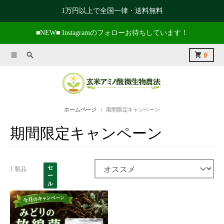
コンテンツに進む
1万円以上で全国一律・送料無料
■NEW■ Instagramのフォローお待ちしています！
メニュー
捜索
カート
0
ホームページ
期間限定キャンペーン
期間限定キャンペーン
セ
1 製品
並び替え:
ー
ル