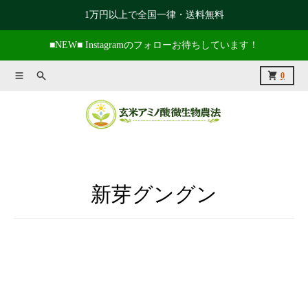
コンテンツに進む
1万円以上で全国一律・送料無料
■NEW■ Instagramのフォローお待ちしています！
メニュー
捜索
カート
0
新芽グングン