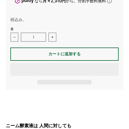
なら
月々2,310円
から。分割手数料無料
税込み。
量
玄米アミノ酸ニーム酵素 1Lの数量を減らす
玄米アミノ酸ニーム酵素 1Lの数量を
カートに追加する
ニーム酵素液は 人間に対しても