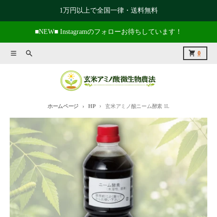
コンテンツに進む
1万円以上で全国一律・送料無料
■NEW■ Instagramのフォローお待ちしています！
メニュー
捜索
カート
0
ホームページ
HP
玄米アミノ酸ニーム酵素 1L
商品情報にスキップ