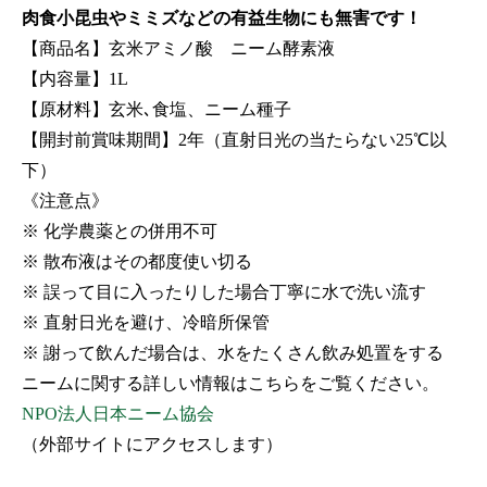
肉食小昆虫やミミズなどの有益生物にも無害です！
【商品名】玄米アミノ酸 ニーム酵素液
【内容量】1L
【原材料】玄米､食塩、ニーム種子
【開封前賞味期間】2年（直射日光の当たらない25℃以
下）
《注意点》
※ 化学農薬との併用不可
※ 散布液はその都度使い切る
※ 誤って目に入ったりした場合丁寧に水で洗い流す
※ 直射日光を避け、冷暗所保管
※ 謝って飲んだ場合は、水をたくさん飲み処置をする
ニームに関する詳しい情報はこちらをご覧ください。
NPO法人日本ニーム協会
（外部サイトにアクセスします）