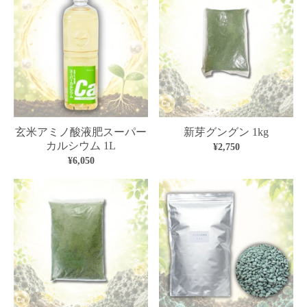
玄米アミノ酸液肥スーパー
新芽グングン 1kg
カルシウム 1L
¥2,750
¥6,050