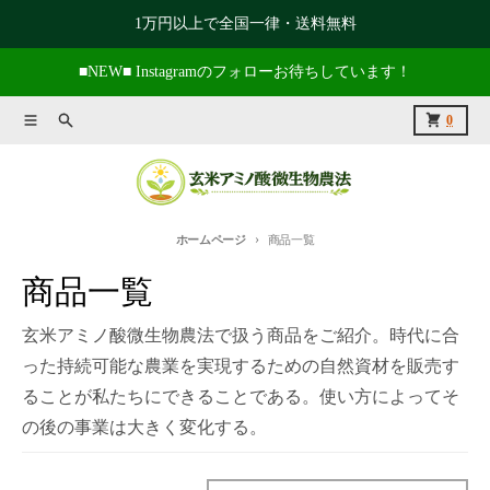
コンテンツに進む
1万円以上で全国一律・送料無料
■NEW■ Instagramのフォローお待ちしています！
メニュー
捜索
カート
0
ホームページ
商品一覧
商品一覧
玄米アミノ酸微生物農法で扱う商品をご紹介。時代に合
った持続可能な農業を実現するための自然資材を販売す
ることが私たちにできることである。使い方によってそ
の後の事業は大きく変化する。