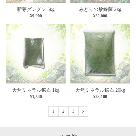
新芽グングン 5kg
みどりの放線菌 2kg
¥9,900
¥22,000
天然ミネラル鉱石 1kg
天然ミネラル鉱石 20kg
¥1,540
¥23,100
1
2
3