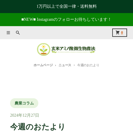
コンテンツに進む
1万円以上で全国一律・送料無料
■NEW■ Instagramのフォローお待ちしています！
メニュー
捜索
カート
0
ホームページ
ニュース
今週のおたより
農業コラム
2024年12月27日
今週のおたより