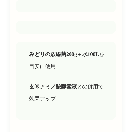
みどりの放線菌200g＋水100L
を
目安に使用
玄米アミノ酸酵素液
との併用で
効果アップ