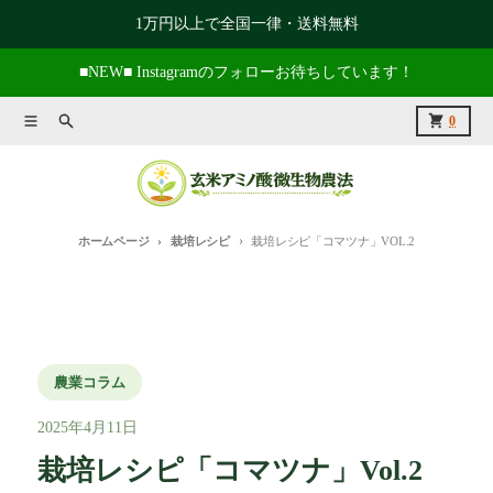
コンテンツに進む
1万円以上で全国一律・送料無料
■NEW■ Instagramのフォローお待ちしています！
メニュー
捜索
カート
0
ホームページ
栽培レシピ
栽培レシピ「コマツナ」VOL.2
農業コラム
2025年4月11日
栽培レシピ「コマツナ」Vol.2