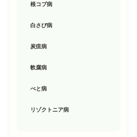
根コブ病
白さび病
炭疽病
軟腐病
べと病
リゾクトニア病