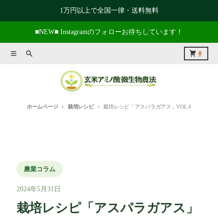
コンテンツに進む
1万円以上で全国一律・送料無料
■NEW■ Instagramのフォローお待ちしています！
メニュー
捜索
カート
0
ホームページ
栽培レシピ
栽培レシピ「アスパラガアス」VOL.4
農業コラム
2024年5月31日
栽培レシピ「アスパラガアス」