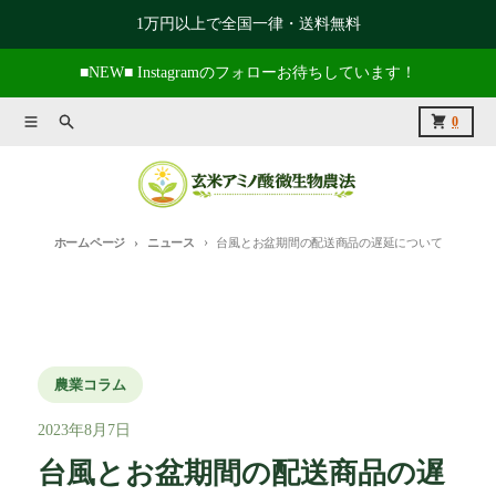
コンテンツに進む
1万円以上で全国一律・送料無料
■NEW■ Instagramのフォローお待ちしています！
メニュー
捜索
カート
0
ホームページ
ニュース
台風とお盆期間の配送商品の遅延について
農業コラム
2023年8月7日
台風とお盆期間の配送商品の遅