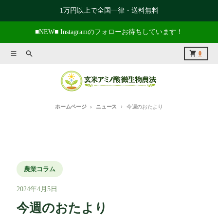
コンテンツに進む
1万円以上で全国一律・送料無料
■NEW■ Instagramのフォローお待ちしています！
メニュー
捜索
カート
0
ホームページ
ニュース
今週のおたより
農業コラム
2024年4月5日
今週のおたより