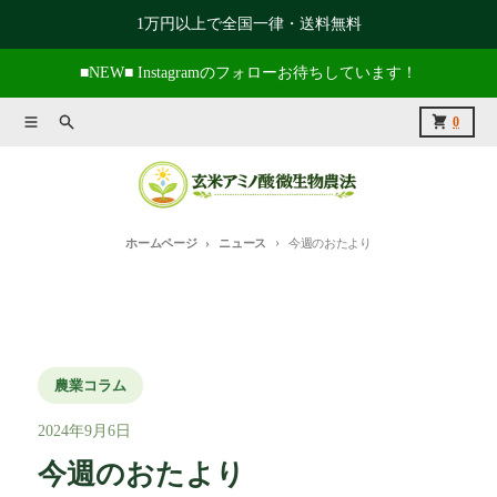
コンテンツに進む
1万円以上で全国一律・送料無料
■NEW■ Instagramのフォローお待ちしています！
メニュー
捜索
カート
0
ホームページ
ニュース
今週のおたより
農業コラム
2024年9月6日
今週のおたより