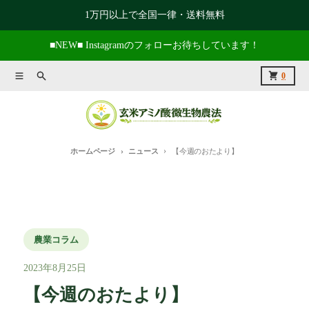
コンテンツに進む
1万円以上で全国一律・送料無料
■NEW■ Instagramのフォローお待ちしています！
メニュー
捜索
カート
0
ホームページ
ニュース
【今週のおたより】
農業コラム
2023年8月25日
【今週のおたより】