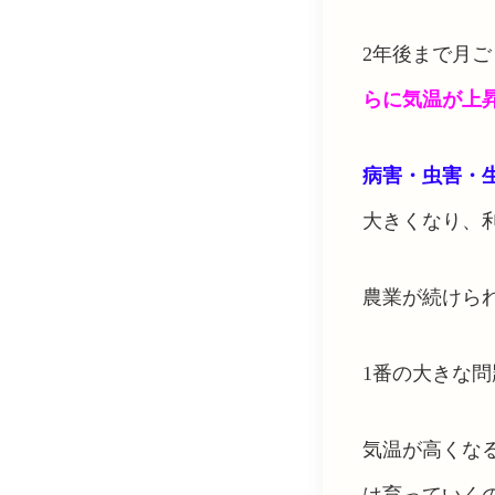
2
年後まで月ご
らに気温が上
病害・虫害・
大きくなり、
農業が続けら
1
番の大きな問
気温が高くな
は育っていく