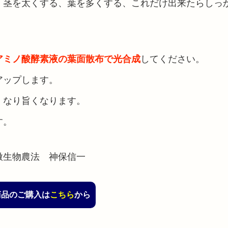
、茎を太くする、葉を多くする、これだけ出来たらしっ
アミノ酸酵素液の葉面散布で光合成
してください。
アップします。
くなり旨くなります。
す。
微生物農法 神保信一
商品のご購入は
こちら
から