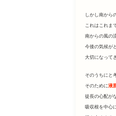
しかし南から
これはこれま
南からの風の
今後の気候が
大切になって
そのうちにと
そのために
液
徒長の心配が
吸収根を中心