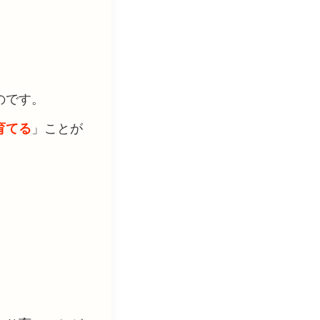
のです。
育てる
」ことが