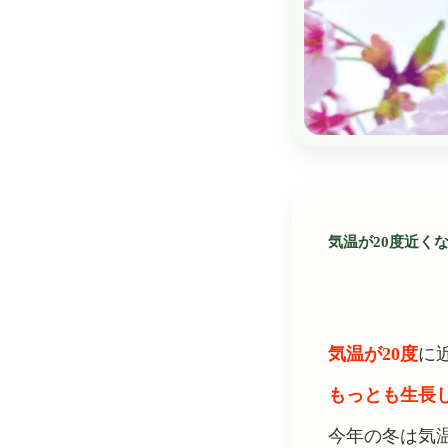
気温が20度近く
気温が20度
に
もっとも生長
今年の冬は気