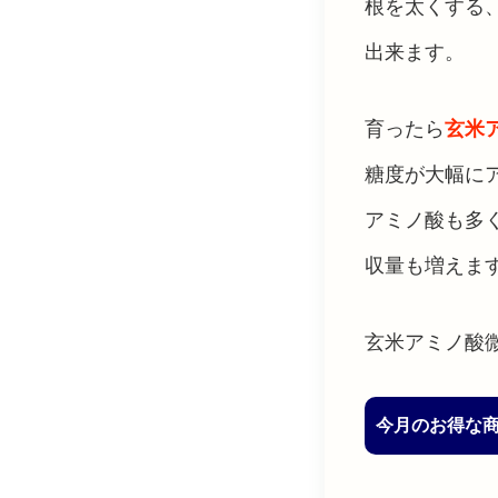
根を太くする
出来ます。
育ったら
玄米
糖度が大幅に
アミノ酸も多
収量も増えま
玄米アミノ酸
今月のお得な